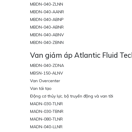
MBDN-040-ZLNN
MBDN-040-AANR
MBDN-040-ABNP
MBDN-040-ABNR
MBDN-040-ABNV
MBDN-040-ZBNN
Van giảm áp Atlantic Fluid Te
MBDN-040-ZDNA
MBSN-150-ALNV
Van Overcenter
Van tái tạo
Động cơ thủy lực, bộ truyền động và van tời
MADN-030-TLNR
MADN-030-TBNR
MADN-080-TLNR
MADN-040-LLNR