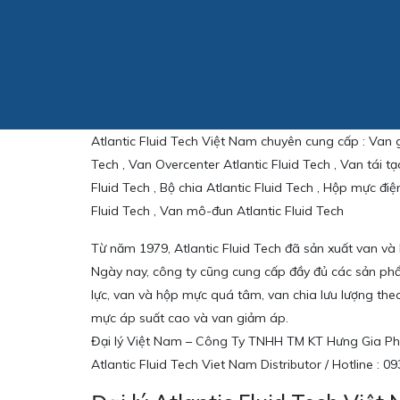
Atlantic Fluid Tech Việt Nam chuyên cung cấp : Van giả
Tech , Van Overcenter Atlantic Fluid Tech , Van tái tạo
Fluid Tech , Bộ chia Atlantic Fluid Tech , Hộp mực điệ
Fluid Tech , Van mô-đun Atlantic Fluid Tech
Từ năm 1979, Atlantic Fluid Tech đã sản xuất van và l
Ngày nay, công ty cũng cung cấp đầy đủ các sản phẩm 
lực, van và hộp mực quá tâm, van chia lưu lượng theo
mực áp suất cao và van giảm áp.
Đại lý Việt Nam – Công Ty TNHH TM KT Hưng Gia Ph
Atlantic Fluid Tech Viet Nam Distributor / Hotline :