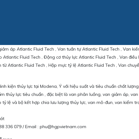
m áp Atlantic Fluid Tech , Van tuần tự Atlantic Fluid Tech , Van kiểm
 Atlantic Fluid Tech , Động cơ thủy lực Atlantic Fluid Tech , Van điều 
n từ Atlantic Fluid Tech , Hộp mực tỷ lệ Atlantic Fluid Tech , Van chu
inh kiện thủy lực tại Modena, Ý với hiệu suất và tiêu chuẩn chất lượng
thủy lực tiêu chuẩn , đặc biệt là van phân luồng, van giảm áp, van đ
 tỷ lệ và bộ kết hợp chia lưu lượng thủy lực, van mô-đun, van kiểm 
át
 0938 336 079 / Email : phu@hgpvietnam.com