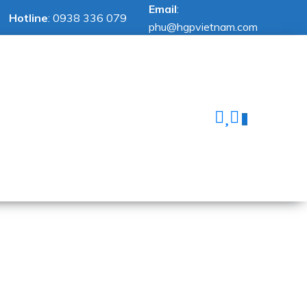
Email
:
Hotline
:
0938 336 079
phu@hgpvietnam.com
0