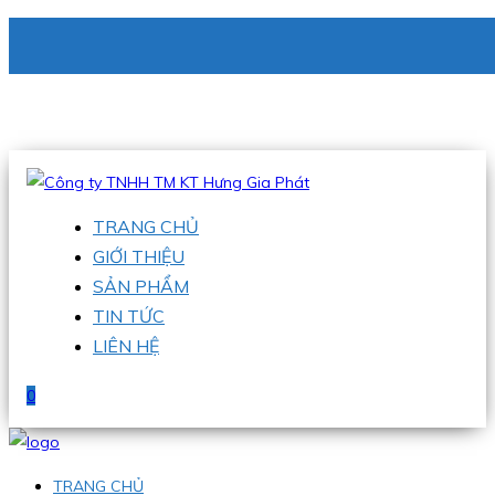
CÔNG TY TNHH TM KT HƯNG GIA PHÁT
Hotline
:
0938 336 079
Email
:
phu@hgpvietnam.com
TRANG CHỦ
GIỚI THIỆU
SẢN PHẨM
TIN TỨC
LIÊN HỆ
0
TRANG CHỦ