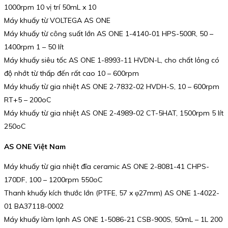
1000rpm 10 vị trí 50mL x 10
Máy khuấy từ VOLTEGA AS ONE
Máy khuấy từ công suất lớn AS ONE 1-4140-01 HPS-500R, 50 –
1400rpm 1 – 50 lít
Máy khuấy siêu tốc AS ONE 1-8993-11 HVDN-L, cho chất lỏng có
độ nhớt từ thấp đến rất cao 10 – 600rpm
Máy khuấy từ gia nhiệt AS ONE 2-7832-02 HVDH-S, 10 – 600rpm
RT+5 – 200oC
Máy khuấy từ gia nhiệt AS ONE 2-4989-02 CT-5HAT, 1500rpm 5 lít
250oC
AS ONE Việt Nam
Máy khuấy từ gia nhiệt đĩa ceramic AS ONE 2-8081-41 CHPS-
170DF, 100 – 1200rpm 550oC
Thanh khuấy kích thước lớn (PTFE, 57 x φ27mm) AS ONE 1-4022-
01 BA37118-0002
Máy khuấy làm lạnh AS ONE 1-5086-21 CSB-900S, 50mL – 1L 200