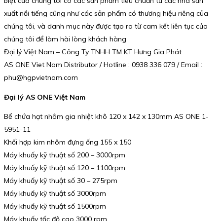
biệt của chúng tôi có các sản phẩm tiêu chuẩn từ các nhà sản
xuất nổi tiếng cũng như các sản phẩm có thương hiệu riêng của
chúng tôi, và danh mục này được tạo ra từ cam kết liên tục của
chúng tôi để làm hài lòng khách hàng
Đại lý Việt Nam – Công Ty TNHH TM KT Hưng Gia Phát
AS ONE Viet Nam Distributor / Hotline : 0938 336 079 / Email :
phu@hgpvietnam.com
Đại lý AS ONE Việt Nam
Bể chứa hạt nhôm gia nhiệt khô 120 x 142 x 130mm AS ONE 1-
5951-11
Khối hợp kim nhôm đựng ống 155 x 150
Máy khuấy kỹ thuật số 200 – 3000rpm
Máy khuấy kỹ thuật số 120 – 1100rpm
Máy khuấy kỹ thuật số 30 – 275rpm
Máy khuấy kỹ thuật số 3000rpm
Máy khuấy kỹ thuật số 1500rpm
Máy khuấy tốc độ cao 3000 rpm