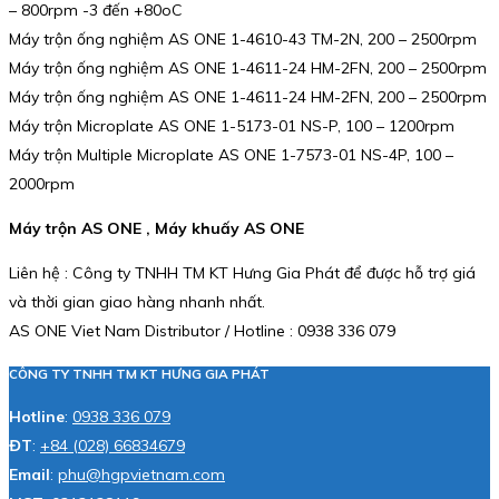
– 800rpm -3 đến +80oC
Máy trộn ống nghiệm AS ONE 1-4610-43 TM-2N, 200 – 2500rpm
Máy trộn ống nghiệm AS ONE 1-4611-24 HM-2FN, 200 – 2500rpm
Máy trộn ống nghiệm AS ONE 1-4611-24 HM-2FN, 200 – 2500rpm
Máy trộn Microplate AS ONE 1-5173-01 NS-P, 100 – 1200rpm
Máy trộn Multiple Microplate AS ONE 1-7573-01 NS-4P, 100 –
2000rpm
Máy trộn AS ONE , Máy khuấy AS ONE
Liên hệ : Công ty TNHH TM KT Hưng Gia Phát để được hỗ trợ giá
và thời gian giao hàng nhanh nhất.
AS ONE Viet Nam Distributor / Hotline : 0938 336 079
CÔNG TY TNHH TM KT HƯNG GIA PHÁT
Hotline
:
0938 336 079
ĐT
:
+84 (028) 66834679
Email
:
phu@hgpvietnam.com