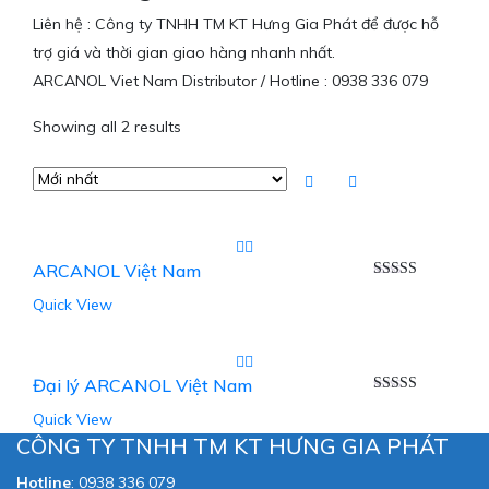
Liên hệ : Công ty TNHH TM KT Hưng Gia Phát để được hỗ
trợ giá và thời gian giao hàng nhanh nhất.
ARCANOL Viet Nam Distributor / Hotline : 0938 336 079
Showing all 2 results
ARCANOL Việt Nam
Được xếp
Quick View
hạng
5.00
5
sao
Đại lý ARCANOL Việt Nam
Được xếp
Quick View
hạng
5.00
5
sao
CÔNG TY TNHH TM KT HƯNG GIA PHÁT
Hotline
:
0938 336 079