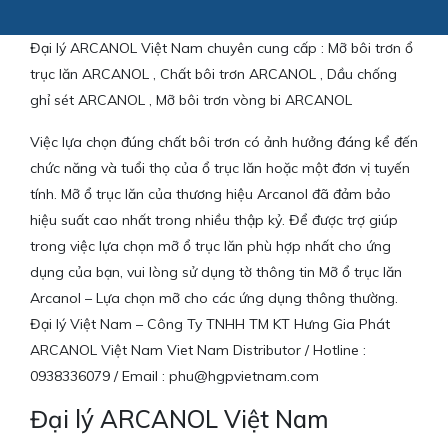
Đại lý ARCANOL Việt Nam chuyên cung cấp : Mỡ bôi trơn ổ
trục lăn ARCANOL , Chất bôi trơn ARCANOL , Dầu chống
ghỉ sét ARCANOL , Mỡ bôi trơn vòng bi ARCANOL
Việc lựa chọn đúng chất bôi trơn có ảnh hưởng đáng kể đến
chức năng và tuổi thọ của ổ trục lăn hoặc một đơn vị tuyến
tính. Mỡ ổ trục lăn của thương hiệu Arcanol đã đảm bảo
hiệu suất cao nhất trong nhiều thập kỷ. Để được trợ giúp
trong việc lựa chọn mỡ ổ trục lăn phù hợp nhất cho ứng
dụng của bạn, vui lòng sử dụng tờ thông tin Mỡ ổ trục lăn
Arcanol – Lựa chọn mỡ cho các ứng dụng thông thường.
Đại lý Việt Nam – Công Ty TNHH TM KT Hưng Gia Phát
ARCANOL Việt Nam Viet Nam Distributor / Hotline :
0938336079 / Email : phu@hgpvietnam.com
Đại lý ARCANOL Việt Nam