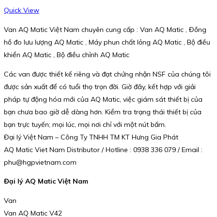
Quick View
Van AQ Matic Việt Nam chuyên cung cấp : Van AQ Matic , Đồng
hồ đo lưu lượng AQ Matic , Máy phun chất lỏng AQ Matic , Bộ điều
khiển AQ Matic , Bộ điều chỉnh AQ Matic
Các van được thiết kế riêng và đạt chứng nhận NSF của chúng tôi
được sản xuất để có tuổi thọ trọn đời. Giờ đây, kết hợp với giải
pháp tự động hóa mới của AQ Matic, việc giám sát thiết bị của
bạn chưa bao giờ dễ dàng hơn. Kiểm tra trạng thái thiết bị của
bạn trực tuyến; mọi lúc, mọi nơi chỉ với một nút bấm.
Đại lý Việt Nam – Công Ty TNHH TM KT Hưng Gia Phát
AQ Matic Viet Nam Distributor / Hotline : 0938 336 079 / Email :
phu@hgpvietnam.com
Đại lý AQ Matic Việt Nam
Van
Van AQ Matic V42