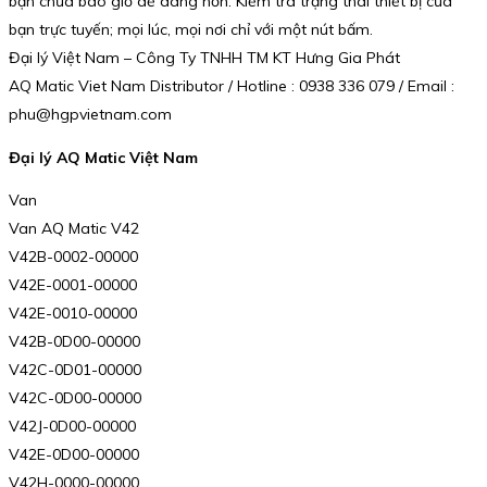
bạn chưa bao giờ dễ dàng hơn. Kiểm tra trạng thái thiết bị của
bạn trực tuyến; mọi lúc, mọi nơi chỉ với một nút bấm.
Đại lý Việt Nam – Công Ty TNHH TM KT Hưng Gia Phát
AQ Matic Viet Nam Distributor / Hotline : 0938 336 079 / Email :
phu@hgpvietnam.com
Đại lý AQ Matic Việt Nam
Van
Van AQ Matic V42
V42B-0002-00000
V42E-0001-00000
V42E-0010-00000
V42B-0D00-00000
V42C-0D01-00000
V42C-0D00-00000
V42J-0D00-00000
V42E-0D00-00000
V42H-0000-00000