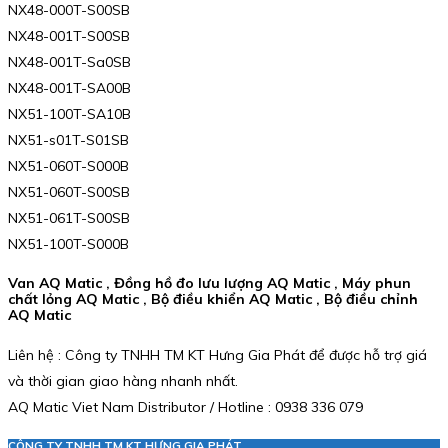
NX48-000T-S00SB
NX48-001T-S00SB
NX48-001T-Sa0SB
NX48-001T-SA00B
NX51-100T-SA10B
NX51-s01T-S01SB
NX51-060T-S000B
NX51-060T-S00SB
NX51-061T-S00SB
NX51-100T-S000B
Van AQ Matic , Đồng hồ đo lưu lượng AQ Matic , Máy phun
chất lỏng AQ Matic , Bộ điều khiển AQ Matic , Bộ điều chỉnh
AQ Matic
Liên hệ : Công ty TNHH TM KT Hưng Gia Phát để được hỗ trợ giá
và thời gian giao hàng nhanh nhất.
AQ Matic Viet Nam Distributor / Hotline : 0938 336 079
CÔNG TY TNHH TM KT HƯNG GIA PHÁT