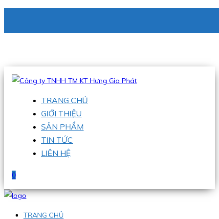
CÔNG TY TNHH TM KT HƯNG GIA PHÁT
Hotline
:
0938 336 079
Email
:
phu@hgpvietnam.com
TRANG CHỦ
GIỚI THIỆU
SẢN PHẨM
TIN TỨC
LIÊN HỆ
0
TRANG CHỦ