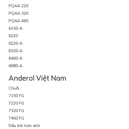
PQAA 220
PQAA 320
PQAA 460
6150-A
6220
6220-A
6320-A
6460-A
6680-A
Anderol Việt Nam
Chuỗi
7150 FG
7220 FG
7320 FG
7460 FG
Dầu bôi trơn xích