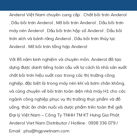
Anderol Việt Nam chuyên cung cấp : Chất bôi trơn Anderol
, Dầu bôi trơn Anderol , Mỡ bôi trơn Anderol , Dầu bôi trơn
máy nén Anderol , Dầu bôi trơn hộp số Anderol , Dầu bôi
trơn xích và bánh răng Anderol , Dầu bôi trơn thủy lực
Anderol , Mỡ bôi trơn tổng hợp Anderol
Với 85 năm kinh nghiệm và chuyên môn, Anderol đã tạo
dựng được danh tiếng toàn cầu với tư cách là nhà sản xuất
chất bôi trơn hiệu suất cao trong các thị trường công
nghiệp, đặc biệt là trong máy nén khí và bơm chân không,
và cũng chuyên về bôi trơn toàn diện nhà máy H1 cho các
ngành công nghiệp phục vụ thị trường thực phẩm và đồ
uống, thức ăn chăn nuôi và dược phẩm trên toàn thế giới.
Đại lý Việt Nam – Công Ty TNHH TM KT Hưng Gia Phát
Anderol Viet Nam Distributor / Hotline : 0938 336 079 /
Email : phu@hgpvietnam.com