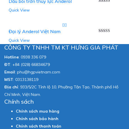
Dầu bôi trơn thủy lực Anderol
Được xếp
Quick View
hạng
5.00
5
sao
Đại lý Anderol Việt Nam
Được xếp
Quick View
hạng
5.00
5
sao
CÔNG TY TNHH TM KT HƯNG GIA PHÁT
Hotline
:
0938 336 079
ĐT
:
+84 (028) 66834679
Email
:
phu@hgpvietnam.com
MST
:
0313138119
Địa chỉ
: 933/5/2C Tỉnh lộ 10, Phường Tân Tạo, Thành phố Hồ
Chí Minh, Việt Nam.
Chính sách
Chính sách mua hàng
Chính sách bảo hành
Chính sách thanh toán