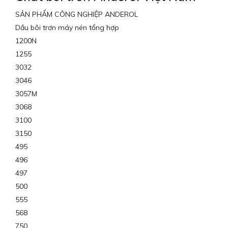
SẢN PHẨM CÔNG NGHIỆP ANDEROL
Dầu bôi trơn máy nén tổng hợp
1200N
1255
3032
3046
3057M
3068
3100
3150
495
496
497
500
555
568
750