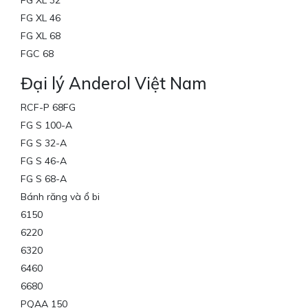
FG XL 32
FG XL 46
FG XL 68
FGC 68
Đại lý Anderol Việt Nam
RCF-P 68FG
FG S 100-A
FG S 32-A
FG S 46-A
FG S 68-A
Bánh răng và ổ bi
6150
6220
6320
6460
6680
PQAA 150