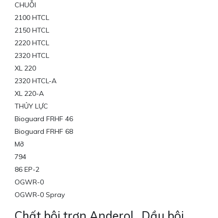
CHUỖI
2100 HTCL
2150 HTCL
2220 HTCL
2320 HTCL
XL 220
2320 HTCL-A
XL 220-A
THỦY LỰC
Bioguard FRHF 46
Bioguard FRHF 68
Mỡ
794
86 EP-2
OGWR-0
OGWR-0 Spray
Chất bôi trơn Anderol , Dầu bôi