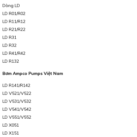
Dòng LD
LD R01/R02
LD R11/R12
LD R21/R22
LD R31
LD R32
LD R41/R42
LD R132
Bơm Ampco Pumps Việt Nam
LD R141/R142
LD V521/V522
LD V531/V532
LD V541/V542
LD V551/V552
LD X051
LD X151