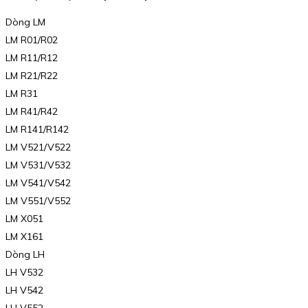
Dòng LM
LM R01/R02
LM R11/R12
LM R21/R22
LM R31
LM R41/R42
LM R141/R142
LM V521/V522
LM V531/V532
LM V541/V542
LM V551/V552
LM X051
LM X161
Dòng LH
LH V532
LH V542