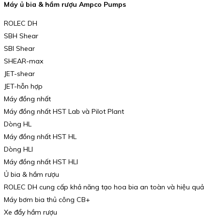
Máy ủ bia & hầm rượu Ampco Pumps
ROLEC DH
SBH Shear
SBI Shear
SHEAR-max
JET-shear
JET-hỗn hợp
Máy đồng nhất
Máy đồng nhất HST Lab và Pilot Plant
Dòng HL
Máy đồng nhất HST HL
Dòng HLI
Máy đồng nhất HST HLI
Ủ bia & hầm rượu
ROLEC DH cung cấp khả năng tạo hoa bia an toàn và hiệu quả
Máy bơm bia thủ công CB+
Xe đẩy hầm rượu