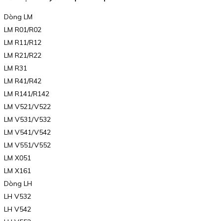
Dòng LM
LM R01/R02
LM R11/R12
LM R21/R22
LM R31
LM R41/R42
LM R141/R142
LM V521/V522
LM V531/V532
LM V541/V542
LM V551/V552
LM X051
LM X161
Dòng LH
LH V532
LH V542