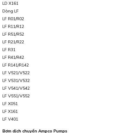
LD X161
Dòng LF
LF R01/R02
LF R11/R12
LF R51/R52
LF R21/R22
LF R31
LF R41/R42
LF R141/R142
LF V521/V522
LF V531/V532
LF V541/V542
LF V551/V552
LF X051
LF X161
LF V401
Bơm dịch chuyển Ampco Pumps