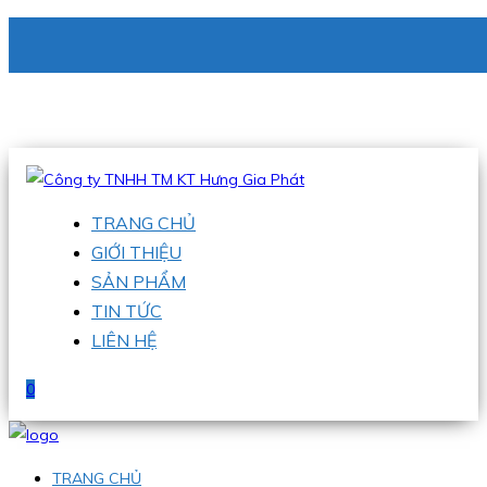
CÔNG TY TNHH TM KT HƯNG GIA PHÁT
Hotline
:
0938 336 079
Email
:
phu@hgpvietnam.com
TRANG CHỦ
GIỚI THIỆU
SẢN PHẨM
TIN TỨC
LIÊN HỆ
0
TRANG CHỦ