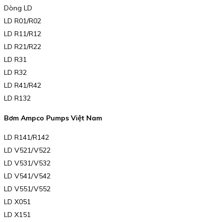
Dòng LD
LD R01/R02
LD R11/R12
LD R21/R22
LD R31
LD R32
LD R41/R42
LD R132
Bơm Ampco Pumps Việt Nam
LD R141/R142
LD V521/V522
LD V531/V532
LD V541/V542
LD V551/V552
LD X051
LD X151