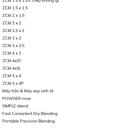
ZCM 1.5 x 1.25 Thép không gỉ
ZCM 1,5 x 1,5
ZCM 2 x 1,5
ZCM 2 x 2
ZCM 2,5 x 2
ZCM 3 x 2
ZCM 3 x 2,5
ZCM 4 x 3
ZCM 4x3C
ZCM 4x3L
ZCM 5 x 4
ZCM 5 x 4P
Máy trộn & Máy xay sinh tố
POWDER-max
SIMPLE-blend
Fast Consistent Dry Blending
Portable Precision Blending