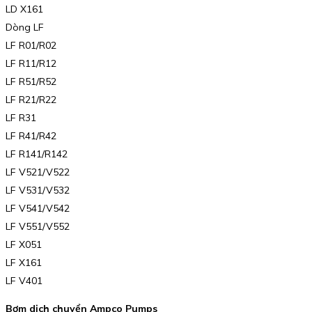
LD X161
Dòng LF
LF R01/R02
LF R11/R12
LF R51/R52
LF R21/R22
LF R31
LF R41/R42
LF R141/R142
LF V521/V522
LF V531/V532
LF V541/V542
LF V551/V552
LF X051
LF X161
LF V401
Bơm dịch chuyển Ampco Pumps