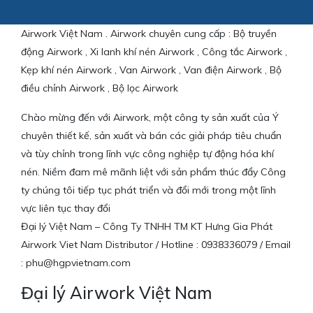
Airwork Việt Nam . Airwork chuyên cung cấp : Bộ truyền
động Airwork , Xi lanh khí nén Airwork , Công tắc Airwork ,
Kẹp khí nén Airwork , Van Airwork , Van điện Airwork , Bộ
điều chỉnh Airwork , Bộ lọc Airwork
Chào mừng đến với Airwork, một công ty sản xuất của Ý
chuyên thiết kế, sản xuất và bán các giải pháp tiêu chuẩn
và tùy chỉnh trong lĩnh vực công nghiệp tự động hóa khí
nén. Niềm đam mê mãnh liệt với sản phẩm thúc đẩy Công
ty chúng tôi tiếp tục phát triển và đổi mới trong một lĩnh
vực liên tục thay đổi
Đại lý Việt Nam – Công Ty TNHH TM KT Hưng Gia Phát
Airwork Viet Nam Distributor / Hotline : 0938336079 / Email
: phu@hgpvietnam.com
Đại lý Airwork Việt Nam