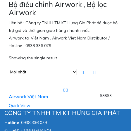
Bộ điều chỉnh Airwork , Bộ lọc
Airwork
Liên hệ : Công ty TNHH TM KT Hưng Gia Phát để được hỗ
trợ giá và thời gian giao hàng nhanh nhất.
Airwork tại Việt Nam . Airwork Viet Nam Distributor /
Hotline : 0938 336 079
Showing the single result
Airwork Việt Nam
Được xếp
Quick View
hạng
5.00
5
sao
CÔNG TY TNHH TM KT HƯNG GIA PHÁT
Hotline
:
0938 336 079
ĐT
:
+84 (028) 66834679