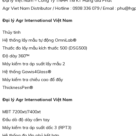
Đại lý Việt Nam – Công Ty TNHH TM KT Hưng Gia Phát
Agr Viet Nam Distributor / Hotline : 0938 336 079 / Email : phu@h
Đại lý Agr International Việt Nam
Thủy tinh
Hệ thống lấy mẫu tự động OmniLab®
Thước đo lấy mẫu kích thước 500 (DSG500)
Độ dày 360™
Máy kiểm tra áp suất lấy mẫu 2
Hệ thống Gawis4Glass®
Máy kiểm tra chiều cao đổ đầy
ThicknessPen®
Đại lý Agr International Việt Nam
MBT 7200xt/7400xt
Đầu dò độ dày cầm tay
Máy kiểm tra áp suất dốc 3 (RPT3)
Hệ thống đo lớp phủ kết hợp