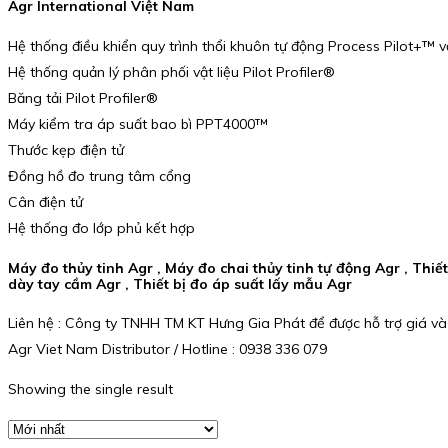
Agr International Việt Nam
Hệ thống điều khiển quy trình thổi khuôn tự động Process Pilot+™ v
Hệ thống quản lý phân phối vật liệu Pilot Profiler®
Băng tải Pilot Profiler®
Máy kiểm tra áp suất bao bì PPT4000™
Thước kẹp điện tử
Đồng hồ đo trung tâm cổng
Cân điện tử
Hệ thống đo lớp phủ kết hợp
Máy đo thủy tinh Agr , Máy đo chai thủy tinh tự động Agr , Thi
dày tay cầm Agr , Thiết bị đo áp suất lấy mẫu Agr
Liên hệ : Công ty TNHH TM KT Hưng Gia Phát để được hỗ trợ giá và
Agr Viet Nam Distributor / Hotline : 0938 336 079
Showing the single result