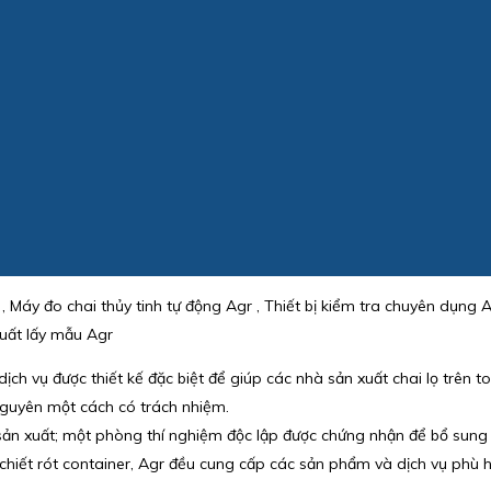
, Máy đo chai thủy tinh tự động Agr , Thiết bị kiểm tra chuyên dụng 
suất lấy mẫu Agr
ch vụ được thiết kế đặc biệt để giúp các nhà sản xuất chai lọ trên to
nguyên một cách có trách nhiệm.
 sản xuất; một phòng thí nghiệm độc lập được chứng nhận để bổ sung
 chiết rót container, Agr đều cung cấp các sản phẩm và dịch vụ phù h