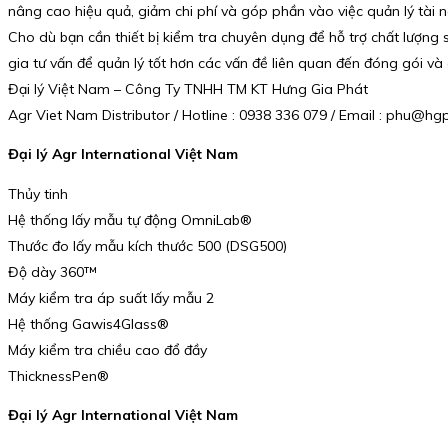
nâng cao hiệu quả, giảm chi phí và góp phần vào việc quản lý tài 
Cho dù bạn cần thiết bị kiểm tra chuyên dụng để hỗ trợ chất lượng
gia tư vấn để quản lý tốt hơn các vấn đề liên quan đến đóng gói và
Đại lý Việt Nam – Công Ty TNHH TM KT Hưng Gia Phát
Agr Viet Nam Distributor / Hotline : 0938 336 079 / Email : phu@h
Đại lý Agr International Việt Nam
Thủy tinh
Hệ thống lấy mẫu tự động OmniLab®
Thước đo lấy mẫu kích thước 500 (DSG500)
Độ dày 360™
Máy kiểm tra áp suất lấy mẫu 2
Hệ thống Gawis4Glass®
Máy kiểm tra chiều cao đổ đầy
ThicknessPen®
Đại lý Agr International Việt Nam