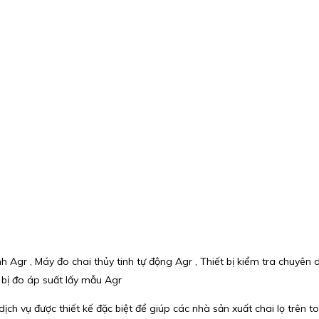
nh Agr , Máy đo chai thủy tinh tự động Agr , Thiết bị kiểm tra chuyên
 bị đo áp suất lấy mẫu Agr
ch vụ được thiết kế đặc biệt để giúp các nhà sản xuất chai lọ trên to