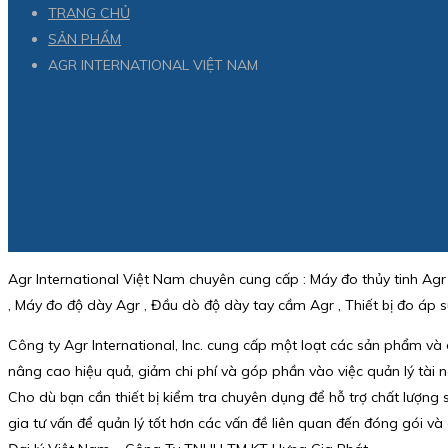
TRANG CHỦ
SẢN PHẨM
AGR INTERNATIONAL VIỆT NAM
Agr International Việt Nam chuyên cung cấp : Máy đo thủy tinh Agr 
, Máy đo độ dày Agr , Đầu dò độ dày tay cầm Agr , Thiết bị đo áp 
Công ty Agr International, Inc. cung cấp một loạt các sản phẩm và dị
nâng cao hiệu quả, giảm chi phí và góp phần vào việc quản lý tài 
Cho dù bạn cần thiết bị kiểm tra chuyên dụng để hỗ trợ chất lượng
gia tư vấn để quản lý tốt hơn các vấn đề liên quan đến đóng gói và