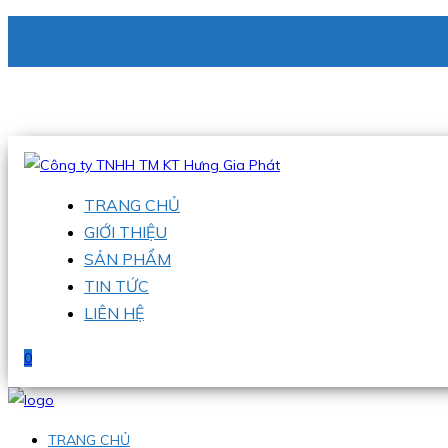
CÔNG TY TNHH TM KT HƯNG GIA PHÁT
Hotline
:
0938 336 079
Email
:
phu@hgpvietnam.com
TRANG CHỦ
GIỚI THIỆU
SẢN PHẨM
TIN TỨC
LIÊN HỆ
0
TRANG CHỦ