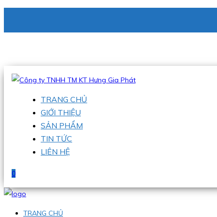
CÔNG TY TNHH TM KT HƯNG GIA PHÁT
Hotline
:
0938 336 079
Email
:
phu@hgpvietnam.com
TRANG CHỦ
GIỚI THIỆU
SẢN PHẨM
TIN TỨC
LIÊN HỆ
0
TRANG CHỦ