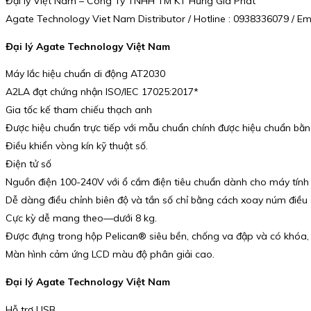
Đại lý Việt Nam – Công Ty TNHH TM KT Hưng Gia Phát
Agate Technology Viet Nam Distributor / Hotline : 0938336079 / 
Đại lý Agate Technology Việt Nam
Máy lắc hiệu chuẩn di động AT2030
A2LA đạt chứng nhận ISO/IEC 17025:2017*
Gia tốc kế tham chiếu thạch anh
Được hiệu chuẩn trực tiếp với mẫu chuẩn chính được hiệu chuẩn bằng
Điều khiển vòng kín kỹ thuật số.
Điện tử số
Nguồn điện 100-240V với ổ cắm điện tiêu chuẩn dành cho máy tính 
Dễ dàng điều chỉnh biên độ và tần số chỉ bằng cách xoay núm điều 
Cực kỳ dễ mang theo—dưới 8 kg.
Được đựng trong hộp Pelican® siêu bền, chống va đập và có khóa,
Màn hình cảm ứng LCD màu độ phân giải cao.
Đại lý Agate Technology Việt Nam
Hỗ trợ USB.