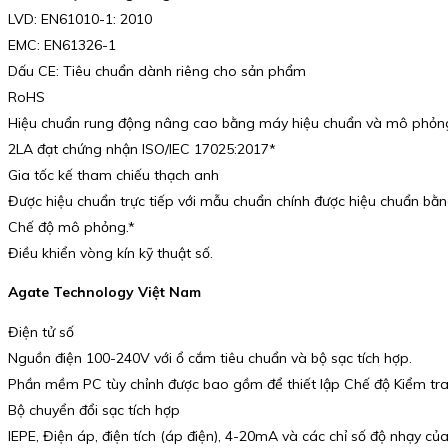
LVD: EN61010-1: 2010
EMC: EN61326-1
Dấu CE: Tiêu chuẩn dành riêng cho sản phẩm
RoHS
Hiệu chuẩn rung động nâng cao bằng máy hiệu chuẩn và mô phỏn
2LA đạt chứng nhận ISO/IEC 17025:2017*
Gia tốc kế tham chiếu thạch anh
Được hiệu chuẩn trực tiếp với mẫu chuẩn chính được hiệu chuẩn bằng
Chế độ mô phỏng.*
Điều khiển vòng kín kỹ thuật số.
Agate Technology Việt Nam
Điện tử số
Nguồn điện 100-240V với ổ cắm tiêu chuẩn và bộ sạc tích hợp.
Phần mềm PC tùy chỉnh được bao gồm để thiết lập Chế độ Kiểm tr
Bộ chuyển đổi sạc tích hợp
IEPE, Điện áp, điện tích (áp điện), 4-20mA và các chỉ số độ nhạy củ