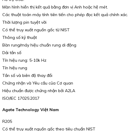
Màn hình hiển thị kết quả bằng đơn vị Anh hoặc hệ mét.
Các thuật toán máy tính tiên tiến cho phép đọc kết quả chính xác.
Thời lượng pin tuyệt vời
Có thể truy xuất nguồn gốc từ NIST
Thông số kỹ thuật
Bàn rung/máy hiệu chuẩn rung di động
Dải tần số
Tín hiệu rung: 5-10k Hz
Tín hiệu rung
Tần số và biên độ thay đổi
Chứng nhận và Yêu cầu của Cơ quan
Hiệu chuẩn được chứng nhận bởi A2LA
ISO/IEC 17025:2017
Agate Technology Việt Nam
R205
Có thể truy xuất nguồn gốc theo tiêu chuẩn NIST