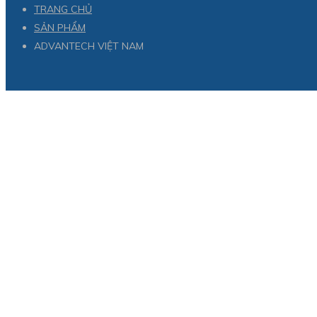
TRANG CHỦ
SẢN PHẨM
ADVANTECH VIỆT NAM
Advantech Việt Nam chuyên cung cấp : Bộ điều khiển Advantech , Th
Advantech , Bộ chuyển đổi phương tiện công nghiệp Advantech , C
Nguyên tắc 3 vòng tròn của Advantech dựa trên cuốn sách “Good to
kết thực hiện vững chắc các nguyên tắc này trong dài hạn. Advant
như trên.
Đại lý Việt Nam – Công Ty TNHH TM KT Hưng Gia Phát