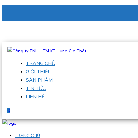
CÔNG TY TNHH TM KT HƯNG GIA PHÁT
Hotline
:
0938 336 079
Email
:
phu@hgpvietnam.com
TRANG CHỦ
GIỚI THIỆU
SẢN PHẨM
TIN TỨC
LIÊN HỆ
0
TRANG CHỦ