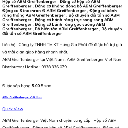
Hộp số ABM Greiffenberger , Động cơ hộp số ABM
Greiffenberger , Động cơ không đồng bộ ABM Greiffenberger ,
Động cơ S inochron ® ABM Greiffenberger , Động cơ bánh
răng thẳng ABM Greiffenberger , Bộ chuyển đổi tần số ABM
Greiffenberger , Động cơ bánh răng trục song song ABM
Greiffenberger , Động cơ bánh răng góc vuông ABM
Greiffenberger , Bộ biến tần ABM Greiffenberger , Bộ chuyển
đổi tần số ABM Greiffenberger
Liên hệ : Công ty TNHH TM KT Hưng Gia Phát để được hỗ trợ giá
và thời gian giao hàng nhanh nhất.
ABM Greiffenberger tại Việt Nam . ABM Greiffenberger Viet Nam
Distributor / Hotline : 0938 336 079
Được xếp hạng
5.00
5 sao
ABM Greiffenberger Việt Nam
Quick View
ABM Greiffenberger Việt Nam chuyên cung cấp : Hộp số ABM
Greiffenberger , Động cơ hộp số ABM Greiffenberger , Động cơ