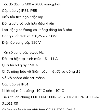
Tốc độ đầu ra 500 – 6.000 vòng/phút
Cấp bảo vệ IP54, IP55
Biến tần tích hợp / độc lập
Động cơ 3 có tích hợp điều khiển
Loại động cơ Động cơ không đồng bộ 3 pha
Công suất định mức 0,25 – 2,2 kW
Điện áp cung cấp 230 V
Tần số cung cấp 50/60 Hz
Đầu ra hiện tại định mức 1,6 – 11 A
Quá tải 60 giây. 150 %
Chức năng bảo vệ Giám sát nhiệt độ và dòng điện
Vỏ Vỏ nhôm đúc hai mảnh
Cấp bảo vệ IP54
Nhiệt độ môi trường -10° C đến +40° C
Tiêu chuẩn chung EMC EN-61000-6-1: 2007-10, EN-61000-6-
3:2011-09
Chứng nhận và sự phù hợp CE, UL/CSA, RoHS