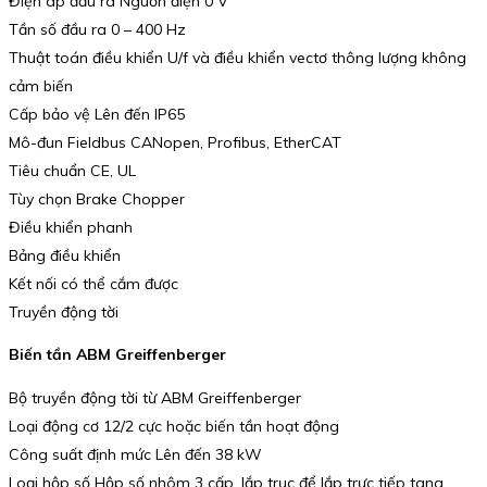
Điện áp đầu ra Nguồn điện 0 V
Tần số đầu ra 0 – 400 Hz
Thuật toán điều khiển U/f và điều khiển vectơ thông lượng không
cảm biến
Cấp bảo vệ Lên đến IP65
Mô-đun Fieldbus CANopen, Profibus, EtherCAT
Tiêu chuẩn CE, UL
Tùy chọn Brake Chopper
Điều khiển phanh
Bảng điều khiển
Kết nối có thể cắm được
Truyền động tời
Biến tần ABM Greiffenberger
Bộ truyền động tời từ ABM Greiffenberger
Loại động cơ 12/2 cực hoặc biến tần hoạt động
Công suất định mức Lên đến 38 kW
Loại hộp số Hộp số nhôm 3 cấp, lắp trục để lắp trực tiếp tang