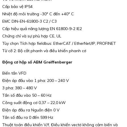
Cấp bảo vệ IP54
Nhiệt độ môi trường -30° C đến +40° C
EMC DIN-EN-61800-3 C2 / C3
Cấp hiệu quả năng lượng EN 61800-9-2 IE2
Chứng chỉ và sự phù hợp CE, UL
Tùy chọn Tích hợp fieldbus: EtherCAT / EtherNet/IP, PROFINET
Từ cỡ 2: Bộ cắt phanh và điều khiển phanh cơ
Động cơ hộp số ABM Greiffenberger
Biến tần VFD
Điện áp đầu vào 1 pha: 200 – 240 V
3 pha: 380 – 480 V
Tần số đầu vào 50 – 60 Hz
Công suất động cơ 0,37 – 22,0 kW
Điện áp đầu ra Nguồn điện 0 V
Tần số đầu ra 0 đến 599 Hz
Thuật toán điều khiển V/f, Điều khiển vectơ không cảm biến và