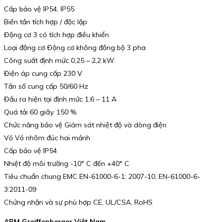
Cấp bảo vệ IP54, IP55
Biến tần tích hợp / độc lập
Động cơ 3 có tích hợp điều khiển
Loại động cơ Động cơ không đồng bộ 3 pha
Công suất định mức 0,25 – 2,2 kW
Điện áp cung cấp 230 V
Tần số cung cấp 50/60 Hz
Đầu ra hiện tại định mức 1,6 – 11 A
Quá tải 60 giây. 150 %
Chức năng bảo vệ Giám sát nhiệt độ và dòng điện
Vỏ Vỏ nhôm đúc hai mảnh
Cấp bảo vệ IP54
Nhiệt độ môi trường -10° C đến +40° C
Tiêu chuẩn chung EMC EN-61000-6-1: 2007-10, EN-61000-6-
3:2011-09
Chứng nhận và sự phù hợp CE, UL/CSA, RoHS
ABM Greiffenberger Việt Nam