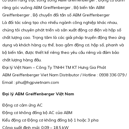
cơ bánh răng trục song song ABM Greiffenberger , Động cơ bánh
răng góc vuông ABM Greiffenberger , Bộ biến tần ABM
Greiffenberger , Bộ chuyển đổi tần số ABM Greiffenberger
Là đối tác sáng tạo cho nhiều ngành công nghiệp khác nhau,
chúng tôi chuyên phát triển và sản xuất động cơ điện và hộp số
chất lượng cao. Trọng tâm là các giải pháp truyền động theo ứng
dụng và khách hàng cụ thể, bao gồm động cơ, hộp số, phanh và
bộ biến tần, được thiết kế riêng theo yêu cầu riêng và đảm bảo
chất lượng hàng đầu.
Đại lý Việt Nam – Công Ty TNHH TM KT Hưng Gia Phát
ABM Greiffenberger Viet Nam Distributor / Hotline : 0938 336 079 /
Email : phu@hgpvietnam.com
Đại lý ABM Greiffenberger Việt Nam
Động cơ cảm ứng AC
Động cơ không đồng bộ AC của ABM
Kiểu động cơ Động cơ không đồng bộ 1 hoặc 3 pha
Công suất định mức 0,09 – 18,5 kW