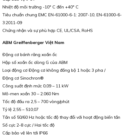
Nhiệt độ môi trường -10° C đến +40° C
Tiêu chuẩn chung EMC EN-61000-6-1: 2007-10, EN-61000-6-
3:2011-09
Chứng nhận và sự phù hợp CE, UL/CSA, RoHS
ABM Greiffenberger Việt Nam
Động cơ bánh răng xoắn ốc
Hộp số xoắn ốc dòng G của ABM
Loại động cơ Động cơ không đồng bộ 1 hoặc 3 pha /
Động cơ Sinochron®
Công suất định mức 0,09 – 11 kW
Mô-men xoắn 30 – 2.060 Nm
Tốc độ đầu ra 2,5 – 700 vòng/phút
Tỷ lệ 2,55 – 510,07
Tần số 50/60 Hz hoặc tốc độ thay đổi với hoạt động biến tần
Số cực 2-8 cực / Hai tốc độ
Cấp bảo vệ lên tới IP66