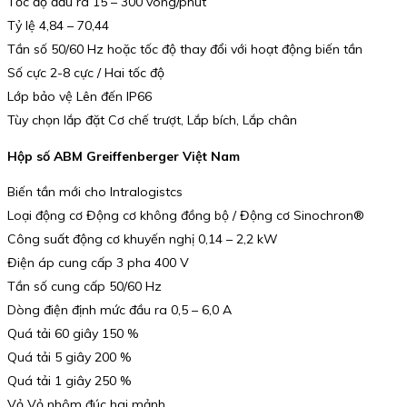
Tốc độ đầu ra 15 – 300 vòng/phút
Tỷ lệ 4,84 – 70,44
Tần số 50/60 Hz hoặc tốc độ thay đổi với hoạt động biến tần
Số cực 2-8 cực / Hai tốc độ
Lớp bảo vệ Lên đến IP66
Tùy chọn lắp đặt Cơ chế trượt, Lắp bích, Lắp chân
Hộp số ABM Greiffenberger Việt Nam
Biến tần mới cho Intralogistcs
Loại động cơ Động cơ không đồng bộ / Động cơ Sinochron®
Công suất động cơ khuyến nghị 0,14 – 2,2 kW
Điện áp cung cấp 3 pha 400 V
Tần số cung cấp 50/60 Hz
Dòng điện định mức đầu ra 0,5 – 6,0 A
Quá tải 60 giây 150 %
Quá tải 5 giây 200 %
Quá tải 1 giây 250 %
Vỏ Vỏ nhôm đúc hai mảnh