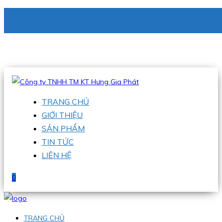
CÔNG TY TNHH TM KT HƯNG GIA PHÁT
Hotline
:
0938 336 079
Email
:
phu@hgpvietnam.com
TRANG CHỦ
GIỚI THIỆU
SẢN PHẨM
TIN TỨC
LIÊN HỆ
0
TRANG CHỦ