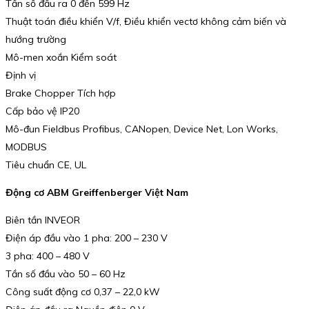
Tần số đầu ra 0 đến 599 Hz
Thuật toán điều khiển V/f, Điều khiển vectơ không cảm biến và
hướng trường
Mô-men xoắn Kiểm soát
Định vị
Brake Chopper Tích hợp
Cấp bảo vệ IP20
Mô-đun Fieldbus Profibus, CANopen, Device Net, Lon Works,
MODBUS
Tiêu chuẩn CE, UL
Động cơ ABM Greiffenberger Việt Nam
Biên tần INVEOR
Điện áp đầu vào 1 pha: 200 – 230 V
3 pha: 400 – 480 V
Tần số đầu vào 50 – 60 Hz
Công suất động cơ 0,37 – 22,0 kW