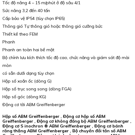
Tốc độ nâng 4 – 15 m/phút ở độ sâu 4/1
Sức nâng 3,2 đến 40 tấn
Cấp bảo vệ IP54 (tùy chọn IP65)
Thông gió Tự thông gió hoặc thông gió cưỡng bức
Thiết kế theo FEM
Phanh
Phanh an toàn hai bề mặt
Bộ chỉnh lưu kích thích tốc độ cao, chức năng và giám sát độ mài
mòn
có sẵn dưới dạng tùy chọn
Hộp số xoắn ốc (dòng G)
Hộp số trục song song (dòng FGA)
Hộp số góc (dòng KG)
Động cơ tời ABM Greiffenberger
Hộp số ABM Greiffenberger , Động cơ hộp số ABM
Greiffenberger , Động cơ không đồng bộ ABM Greiffenberger ,
Động cơ S inochron ® ABM Greiffenberger , Động cơ bánh
răng thẳng ABM Greiffenberger , Bộ chuyển đổi tần số ABM