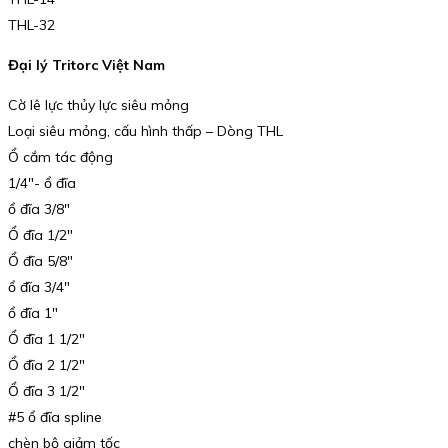
THL-32
Đại lý Tritorc Việt Nam
Cờ lê lực thủy lực siêu mỏng
Loại siêu mỏng, cấu hình thấp – Dòng THL
Ổ cắm tác động
1/4″- ổ đĩa
ổ đĩa 3/8″
Ổ đĩa 1/2″
Ổ đĩa 5/8″
ổ đĩa 3/4″
ổ đĩa 1″
Ổ đĩa 1 1/2″
Ổ đĩa 2 1/2″
Ổ đĩa 3 1/2″
#5 ổ đĩa spline
chèn bộ giảm tốc