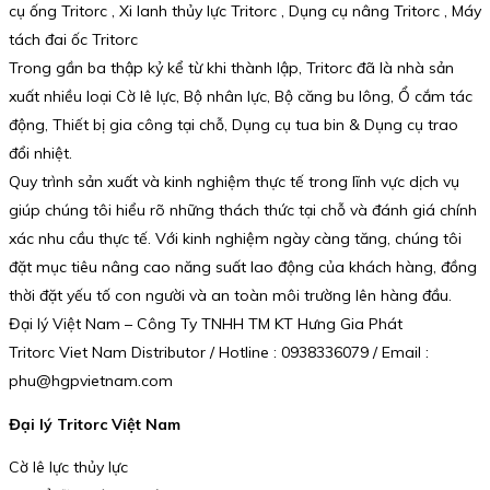
cụ ống Tritorc , Xi lanh thủy lực Tritorc , Dụng cụ nâng Tritorc , Máy
tách đai ốc Tritorc
Trong gần ba thập kỷ kể từ khi thành lập, Tritorc đã là nhà sản
xuất nhiều loại Cờ lê lực, Bộ nhân lực, Bộ căng bu lông, Ổ cắm tác
động, Thiết bị gia công tại chỗ, Dụng cụ tua bin & Dụng cụ trao
đổi nhiệt.
Quy trình sản xuất và kinh nghiệm thực tế trong lĩnh vực dịch vụ
giúp chúng tôi hiểu rõ những thách thức tại chỗ và đánh giá chính
xác nhu cầu thực tế. Với kinh nghiệm ngày càng tăng, chúng tôi
đặt mục tiêu nâng cao năng suất lao động của khách hàng, đồng
thời đặt yếu tố con người và an toàn môi trường lên hàng đầu.
Đại lý Việt Nam – Công Ty TNHH TM KT Hưng Gia Phát
Tritorc Viet Nam Distributor / Hotline : 0938336079 / Email :
phu@hgpvietnam.com
Đại lý Tritorc Việt Nam
Cờ lê lực thủy lực