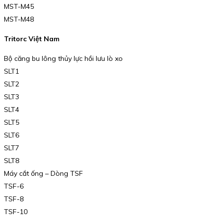
MST-M45
MST-M48
Tritorc Việt Nam
Bộ căng bu lông thủy lực hồi lưu lò xo
SLT1
SLT2
SLT3
SLT4
SLT5
SLT6
SLT7
SLT8
Máy cắt ống – Dòng TSF
TSF-6
TSF-8
TSF-10