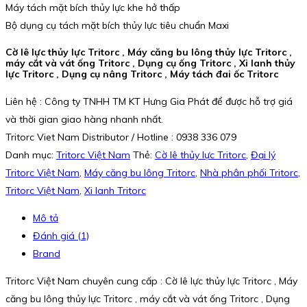
Máy tách mặt bích thủy lực khe hở thấp
Bộ dụng cụ tách mặt bích thủy lực tiêu chuẩn Maxi
Cờ lê lực thủy lực Tritorc , Máy căng bu lông thủy lực Tritorc ,
máy cắt và vát ống Tritorc , Dụng cụ ống Tritorc , Xi lanh thủy
lực Tritorc , Dụng cụ nâng Tritorc , Máy tách đai ốc Tritorc
Liên hệ : Công ty TNHH TM KT Hưng Gia Phát để được hỗ trợ giá
và thời gian giao hàng nhanh nhất.
Tritorc Viet Nam Distributor / Hotline : 0938 336 079
Danh mục:
Tritorc Việt Nam
Thẻ:
Cờ lê thủy lực Tritorc
,
Đại lý
Tritorc Việt Nam
,
Máy căng bu lông Tritorc
,
Nhà phân phối Tritorc
,
Tritorc Việt Nam
,
Xi lanh Tritorc
Mô tả
Đánh giá (1)
Brand
Tritorc Việt Nam chuyên cung cấp : Cờ lê lực thủy lực Tritorc , Máy
căng bu lông thủy lực Tritorc , máy cắt và vát ống Tritorc , Dụng