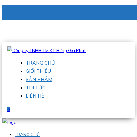
CÔNG TY TNHH TM KT HƯNG GIA PHÁT
Hotline
:
0938 336 079
Email
:
phu@hgpvietnam.com
TRANG CHỦ
GIỚI THIỆU
SẢN PHẨM
TIN TỨC
LIÊN HỆ
0
TRANG CHỦ