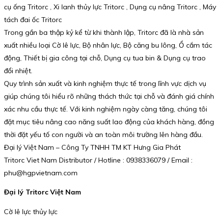
cụ ống Tritorc , Xi lanh thủy lực Tritorc , Dụng cụ nâng Tritorc , Máy
tách đai ốc Tritorc
Trong gần ba thập kỷ kể từ khi thành lập, Tritorc đã là nhà sản
xuất nhiều loại Cờ lê lực, Bộ nhân lực, Bộ căng bu lông, Ổ cắm tác
động, Thiết bị gia công tại chỗ, Dụng cụ tua bin & Dụng cụ trao
đổi nhiệt.
Quy trình sản xuất và kinh nghiệm thực tế trong lĩnh vực dịch vụ
giúp chúng tôi hiểu rõ những thách thức tại chỗ và đánh giá chính
xác nhu cầu thực tế. Với kinh nghiệm ngày càng tăng, chúng tôi
đặt mục tiêu nâng cao năng suất lao động của khách hàng, đồng
thời đặt yếu tố con người và an toàn môi trường lên hàng đầu.
Đại lý Việt Nam – Công Ty TNHH TM KT Hưng Gia Phát
Tritorc Viet Nam Distributor / Hotline : 0938336079 / Email :
phu@hgpvietnam.com
Đại lý Tritorc Việt Nam
Cờ lê lực thủy lực