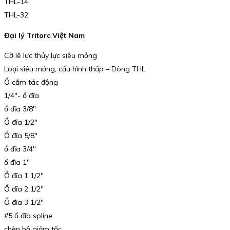
THL-14
THL-32
Đại lý Tritorc Việt Nam
Cờ lê lực thủy lực siêu mỏng
Loại siêu mỏng, cấu hình thấp – Dòng THL
Ổ cắm tác động
1/4″- ổ đĩa
ổ đĩa 3/8″
Ổ đĩa 1/2″
Ổ đĩa 5/8″
ổ đĩa 3/4″
ổ đĩa 1″
Ổ đĩa 1 1/2″
Ổ đĩa 2 1/2″
Ổ đĩa 3 1/2″
#5 ổ đĩa spline
chèn bộ giảm tốc