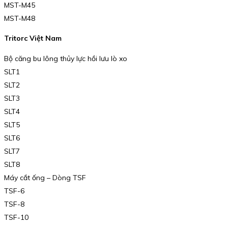
MST-M45
MST-M48
Tritorc Việt Nam
Bộ căng bu lông thủy lực hồi lưu lò xo
SLT1
SLT2
SLT3
SLT4
SLT5
SLT6
SLT7
SLT8
Máy cắt ống – Dòng TSF
TSF-6
TSF-8
TSF-10