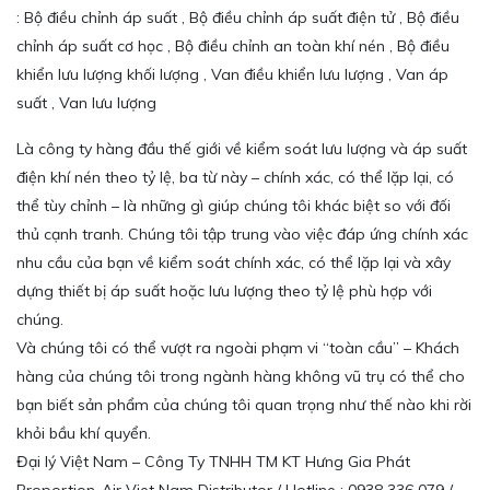
: Bộ điều chỉnh áp suất , Bộ điều chỉnh áp suất điện tử , Bộ điều
chỉnh áp suất cơ học , Bộ điều chỉnh an toàn khí nén , Bộ điều
khiển lưu lượng khối lượng , Van điều khiển lưu lượng , Van áp
suất , Van lưu lượng
Là công ty hàng đầu thế giới về kiểm soát lưu lượng và áp suất
điện khí nén theo tỷ lệ, ba từ này – chính xác, có thể lặp lại, có
thể tùy chỉnh – là những gì giúp chúng tôi khác biệt so với đối
thủ cạnh tranh. Chúng tôi tập trung vào việc đáp ứng chính xác
nhu cầu của bạn về kiểm soát chính xác, có thể lặp lại và xây
dựng thiết bị áp suất hoặc lưu lượng theo tỷ lệ phù hợp với
chúng.
Và chúng tôi có thể vượt ra ngoài phạm vi “toàn cầu” – Khách
hàng của chúng tôi trong ngành hàng không vũ trụ có thể cho
bạn biết sản phẩm của chúng tôi quan trọng như thế nào khi rời
khỏi bầu khí quyển.
Đại lý Việt Nam – Công Ty TNHH TM KT Hưng Gia Phát