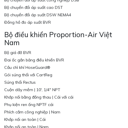
Bộ chuyển đổi áp suất công nghiệp DSB
Bộ chuyển đổi áp suất cao DST
Bộ chuyển đổi áp suất DSW NEMA4
Đồng hồ đo áp suất BVR
Bộ điều khiển Proportion-Air Việt
Nam
Bộ giá đỡ BVR
Đai ốc gắn bảng điều khiển BVR
Cầu chì khí HoseGuard®
Gói súng thổi với CartReg
Súng thổi Rectus
Cuộn dây mềm | 10′, 1/4″ NPT
Khớp nối bằng đồng thau | Cái với cái
Phụ kiện ren ống NPTF cái
Phích cắm công nghiệp | Nam
Khớp nối an toàn | Cái
Khớp nối an toàn | Nam