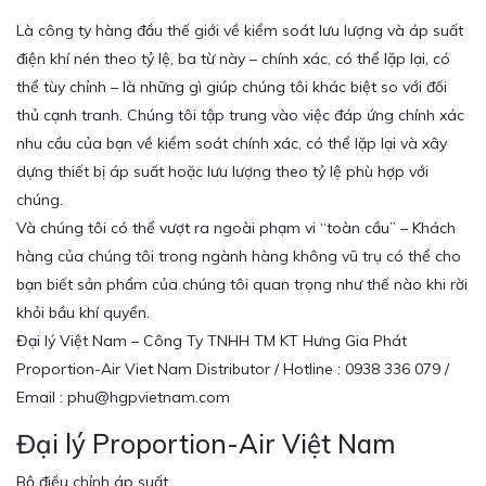
Là công ty hàng đầu thế giới về kiểm soát lưu lượng và áp suất
điện khí nén theo tỷ lệ, ba từ này – chính xác, có thể lặp lại, có
thể tùy chỉnh – là những gì giúp chúng tôi khác biệt so với đối
thủ cạnh tranh. Chúng tôi tập trung vào việc đáp ứng chính xác
nhu cầu của bạn về kiểm soát chính xác, có thể lặp lại và xây
dựng thiết bị áp suất hoặc lưu lượng theo tỷ lệ phù hợp với
chúng.
Và chúng tôi có thể vượt ra ngoài phạm vi “toàn cầu” – Khách
hàng của chúng tôi trong ngành hàng không vũ trụ có thể cho
bạn biết sản phẩm của chúng tôi quan trọng như thế nào khi rời
khỏi bầu khí quyển.
Đại lý Việt Nam – Công Ty TNHH TM KT Hưng Gia Phát
Proportion-Air Viet Nam Distributor / Hotline : 0938 336 079 /
Email : phu@hgpvietnam.com
Đại lý Proportion-Air Việt Nam
Bộ điều chỉnh áp suất