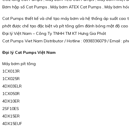
Bơm hộp số Cat Pumps , Máy bơm ATEX Cat Pumps , Máy bơm hóa
Cat Pumps thiết kế và chế tạo máy bơm và hệ thống áp suất cao theo
phớt được chế tạo đặc biệt và pít tông gốm đánh bóng mật độ cao là 
Đại lý Việt Nam – Công Ty TNHH TM KT Hưng Gia Phát
Cat Pumps Viet Nam Distributor / Hotline : 0938336079 / Email :
Đại lý Cat Pumps Việt Nam
Máy bơm pít tông
1CX013R
1CX025R
4DX03ELR
1CX050R
4DX10ER
2SF10ES
4DX15ER
4DX15EUF