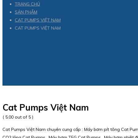
TRANG CHỦ
SẢN PHẨM
CAT PUMPS VIỆT NAM
CAT PUMPS VIỆT NAM
Cat Pumps Việt Nam
( 5.00 out of 5 )
Cat Pumps Việt Nam chuyên cung cấp : Máy bơm pít tông Cat Pu
CO2 lỏng Cat Pumps , Máy bơm TEG Cat Pumps , Máy bơm nhiệt độ