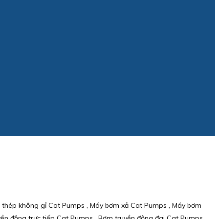
m thép không gỉ Cat Pumps , Máy bơm xả Cat Pumps , Máy bơm
 động trực tiếp Cat Pumps , Bơm truyền động đai Cat Pumps ,