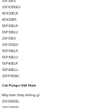
2SF30ES
2SFX30GES
4DX30EUF
4DX30ER
5SP30ELR
5SP30ELU
2SF35ES
2SF35GES
5SP35ELR
5SP35ELU
5SP40ELR
5SP40ELU
2SFP500EL
Cat Pumps Việt Nam
Máy bơm thép không gỉ
2SF05SEEL
2SF10SEEL