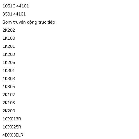
1051C.44101
3501.44101
Bơm truyền động trực tiếp
2K202
1K100
1K201
1K203
1K205
1K301
1K303
1K305
2K102
2K103
2K200
1CX013R
1CX025R
4DX03ELR