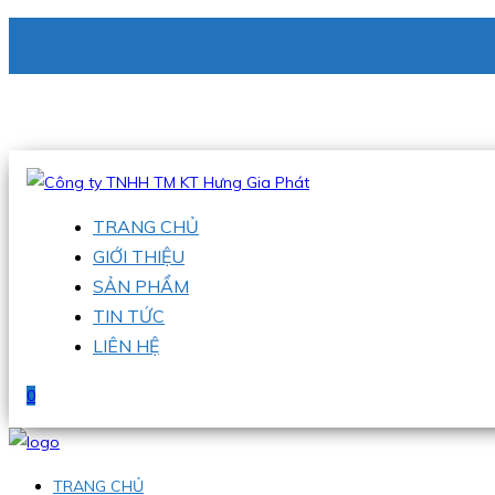
CÔNG TY TNHH TM KT HƯNG GIA PHÁT
Hotline
:
0938 336 079
Email
:
phu@hgpvietnam.com
TRANG CHỦ
GIỚI THIỆU
SẢN PHẨM
TIN TỨC
LIÊN HỆ
0
TRANG CHỦ