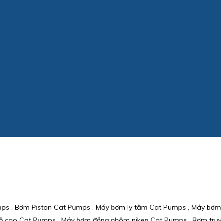
mps , Bơm Piston Cat Pumps , Máy bơm ly tâm Cat Pumps , Máy bơ
 cao Cat Pumps , Máy bơm đồng nhôm niken Cat Pumps , Bơm truyền