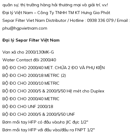
quân sự, thị trường hàng hải thương mại và giải trí, v.v.!
Đại lý Việt Nam – Công Ty TNHH TM KT Hưng Gia Phát
Separ Filter Viet Nam Distributor / Hotline : 0938 336 079 / Email :
phu@hgpvietnam.com
Đại lý Separ Filter Việt Nam
Van xả cho 2000/130MK-G
Water Contact đôi 2000/40
BỘ ĐO CHO 2000/40 MET. CHỨA 2 ĐO VÀ PHỤ KIỆN
BỘ ĐO CHO 2000/18 METRIC (2)
BỘ ĐO CHO 2000/10 METRIC
BỘ ĐO CHO 2000/5 & 2000/5/50 Hệ mét cho Duplex
BỘ ĐO CHO 2000/40 METRIC
BỘ ĐO CHO UNF 2000/18
BỘ ĐO CHO 2000/5 & 2000/5/50 UNF
Bơm mồi tay HFP có đầu vào/ra JIC đực 1/2″
Bơm mồi tay HFP với đầu vào/đầu ra FNPT 1/2″