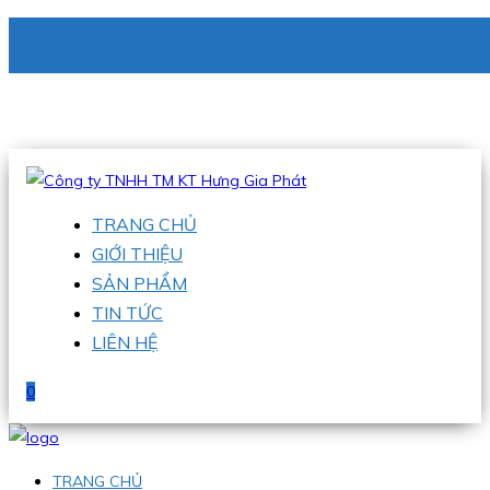
CÔNG TY TNHH TM KT HƯNG GIA PHÁT
Hotline
:
0938 336 079
Email
:
phu@hgpvietnam.com
TRANG CHỦ
GIỚI THIỆU
SẢN PHẨM
TIN TỨC
LIÊN HỆ
0
TRANG CHỦ